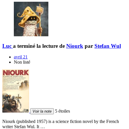
Luc
a terminé la lecture de
Niourk
par
Stefan Wul
avril 21
Non listé
5 étoiles
Voir la note
Niourk (published 1957) is a science fiction novel by the French
writer Stefan Wul. It …