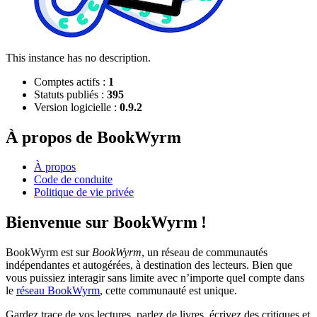
This instance has no description.
Comptes actifs :
1
Statuts publiés :
395
Version logicielle :
0.9.2
À propos de BookWyrm
À propos
Code de conduite
Politique de vie privée
Bienvenue sur BookWyrm !
BookWyrm est sur
BookWyrm
, un réseau de communautés
indépendantes et autogérées, à destination des lecteurs. Bien que
vous puissiez interagir sans limite avec n’importe quel compte dans
le
réseau BookWyrm
, cette communauté est unique.
Gardez trace de vos lectures, parlez de livres, écrivez des critiques et