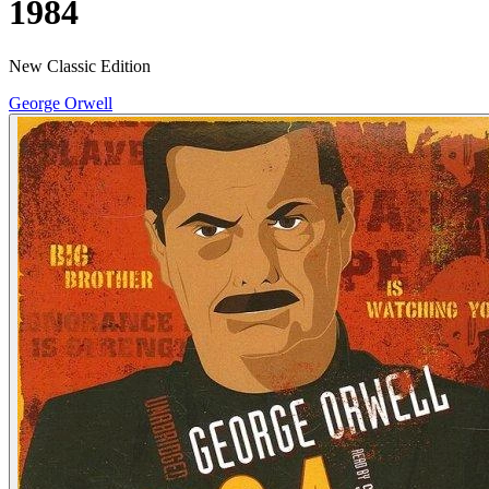
1984
New Classic Edition
George Orwell