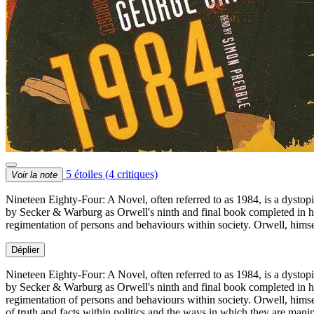
5 étoiles
(4 critiques)
Voir la note
Nineteen Eighty-Four: A Novel, often referred to as 1984, is a dystop
by Secker & Warburg as Orwell's ninth and final book completed in his
regimentation of persons and behaviours within society. Orwell, himse
Déplier
Nineteen Eighty-Four: A Novel, often referred to as 1984, is a dystop
by Secker & Warburg as Orwell's ninth and final book completed in his
regimentation of persons and behaviours within society. Orwell, himsel
of truth and facts within politics and the ways in which they are mani