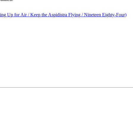
 Up for Air / Keep the Aspidistra Flying / Nineteen Eighty-Four)