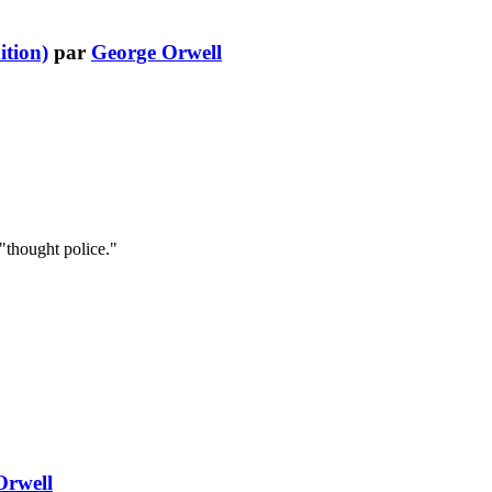
ition)
par
George Orwell
 "thought police."
Orwell