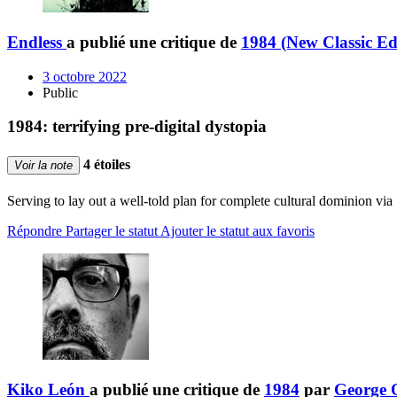
Endless
a publié une critique de
1984 (New Classic Ed
3 octobre 2022
Public
1984: terrifying pre-digital dystopia
4 étoiles
Voir la note
Serving to lay out a well-told plan for complete cultural dominion via
Répondre
Partager le statut
Ajouter le statut aux favoris
Kiko León
a publié une critique de
1984
par
George 