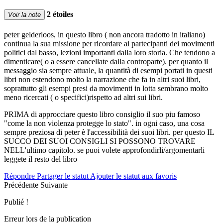
2 étoiles
Voir la note
peter gelderloos, in questo libro ( non ancora tradotto in italiano)
continua la sua missione per ricordare ai partecipanti dei movimenti
politici dal basso, lezioni importanti dalla loro storia. Che tendono a
dimenticare( o a essere cancellate dalla controparte). per quanto il
messaggio sia sempre attuale, la quantità di esempi portati in questi
libri non estendono molto la narrazione che fa in altri suoi libri,
soprattutto gli esempi presi da movimenti in lotta sembrano molto
meno ricercati ( o specifici)rispetto ad altri sui libri.
PRIMA di approcciare questo libro consiglio il suo piu famoso
"come la non violenza protegge lo stato". in ogni caso, una cosa
sempre preziosa di peter è l'accessibilità dei suoi libri. per questo IL
SUCCO DEI SUOI CONSIGLI SI POSSONO TROVARE
NELL'ultimo capitolo. se puoi volete approfondirli/argomentarli
leggete il resto del libro
Répondre
Partager le statut
Ajouter le statut aux favoris
Précédente
Suivante
Publié !
Erreur lors de la publication