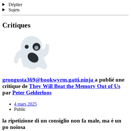
Déplier
Sujets
Critiques
grongusta369@bookwyrm.gatti.ninja
a publié une
critique de
They Will Beat the Memory Out of Us
par
Peter Gelderloos
4 mars 2025
Public
la ripetizione di un consiglio non fa male, ma è un
po noiosa