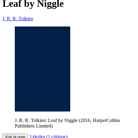
Leaf by Niggle
J. R. R. Tolkien
J. R. R. Tolkien: Leaf by Niggle (2016, HarperCollins
Publishers Limited)
3 étoiles
(1 critique)
Voir la note