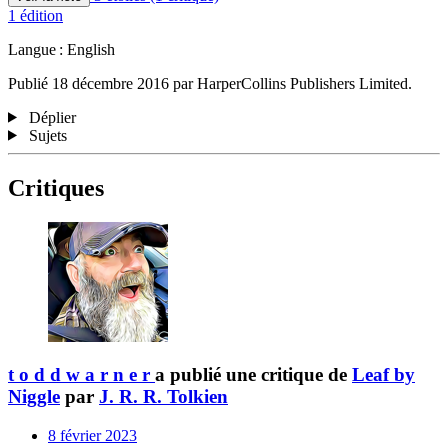
1 édition
Langue : English
Publié 18 décembre 2016 par HarperCollins Publishers Limited.
Déplier
Sujets
Critiques
t o d d w a r n e r
a publié une critique de
Leaf by
Niggle
par
J. R. R. Tolkien
8 février 2023