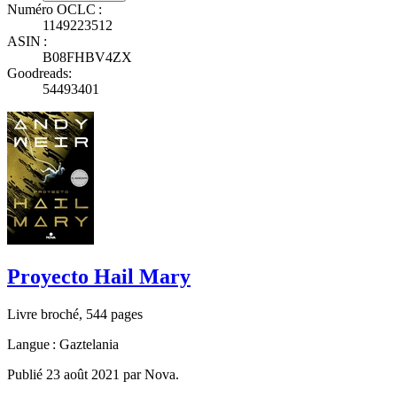
Numéro OCLC :
1149223512
ASIN :
B08FHBV4ZX
Goodreads:
54493401
Proyecto Hail Mary
Livre broché, 544 pages
Langue : Gaztelania
Publié 23 août 2021 par Nova.