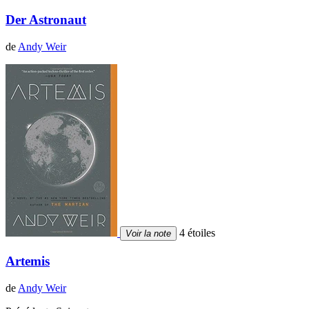
Der Astronaut
de
Andy Weir
4 étoiles
Voir la note
Artemis
de
Andy Weir