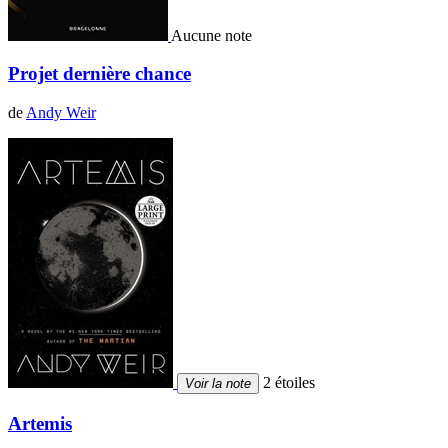
Aucune note
Projet dernière chance
de
Andy Weir
2 étoiles
Voir la note
Artemis