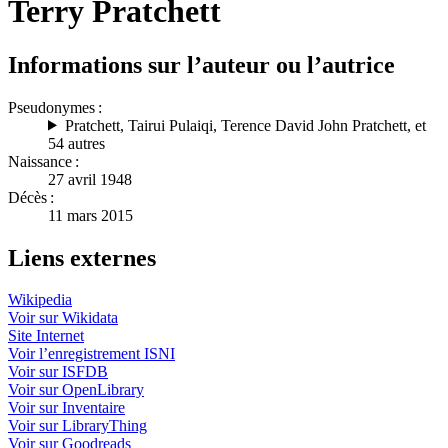
Terry Pratchett
Informations sur l’auteur ou l’autrice
Pseudonymes :
Pratchett
,
Tairui Pulaiqi
,
Terence David John Pratchett
, et
54 autres
Naissance :
27 avril 1948
Décès :
11 mars 2015
Liens externes
Wikipedia
Voir sur Wikidata
Site Internet
Voir l’enregistrement ISNI
Voir sur ISFDB
Voir sur OpenLibrary
Voir sur Inventaire
Voir sur LibraryThing
Voir sur Goodreads