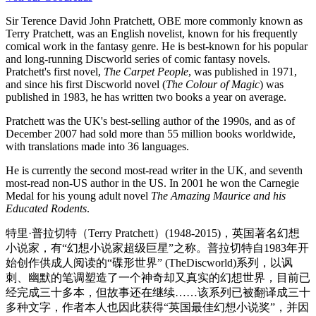
Sir Terence David John Pratchett, OBE more commonly known as
Terry Pratchett, was an English novelist, known for his frequently
comical work in the fantasy genre. He is best-known for his popular
and long-running Discworld series of comic fantasy novels.
Pratchett's first novel,
The Carpet People
, was published in 1971,
and since his first Discworld novel (
The Colour of Magic
) was
published in 1983, he has written two books a year on average.
Pratchett was the UK's best-selling author of the 1990s, and as of
December 2007 had sold more than 55 million books worldwide,
with translations made into 36 languages.
He is currently the second most-read writer in the UK, and seventh
most-read non-US author in the US. In 2001 he won the Carnegie
Medal for his young adult novel
The Amazing Maurice and his
Educated Rodents
.
特里·普拉切特（Terry Pratchett）(1948-2015)，英国著名幻想
小说家，有“幻想小说家超级巨星”之称。普拉切特自1983年开
始创作供成人阅读的“碟形世界” (TheDiscworld)系列，以讽
刺、幽默的笔调塑造了一个神奇却又真实的幻想世界，目前已
经完成三十多本，但故事还在继续……该系列已被翻译成三十
多种文字，作者本人也因此获得“英国最佳幻想小说奖”，并因