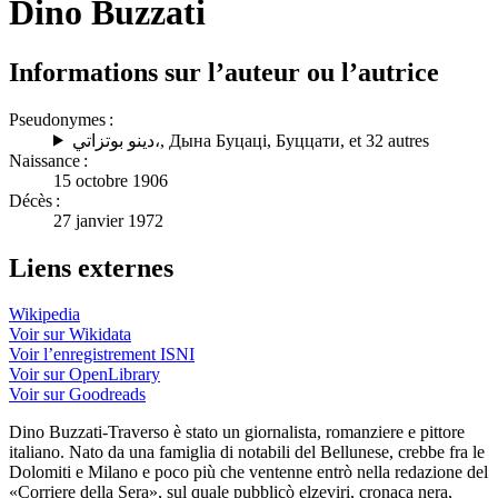
Dino Buzzati
Informations sur l’auteur ou l’autrice
Pseudonymes :
دينو بوتزاتي،
,
Дына Буцаці
,
Буццати
, et 32 autres
Naissance :
15 octobre 1906
Décès :
27 janvier 1972
Liens externes
Wikipedia
Voir sur Wikidata
Voir l’enregistrement ISNI
Voir sur OpenLibrary
Voir sur Goodreads
Dino Buzzati-Traverso è stato un giornalista, romanziere e pittore
italiano. Nato da una famiglia di notabili del Bellunese, crebbe fra le
Dolomiti e Milano e poco più che ventenne entrò nella redazione del
«Corriere della Sera», sul quale pubblicò elzeviri, cronaca nera,