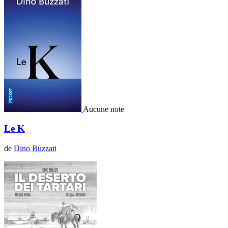
Aucune note
Le K
de
Dino Buzzati