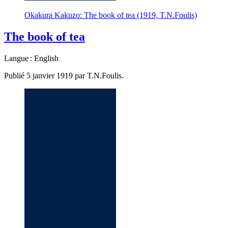
Okakura Kakuzo: The book of tea (1919, T.N.Foulis)
The book of tea
Langue : English
Publié 5 janvier 1919 par T.N.Foulis.