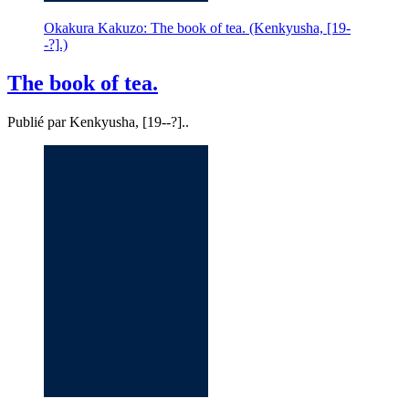
Okakura Kakuzo: The book of tea. (Kenkyusha, [19-
-?].)
The book of tea.
Publié par Kenkyusha, [19--?]..