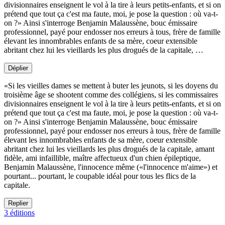
divisionnaires enseignent le vol à la tire à leurs petits-enfants, et si on
prétend que tout ça c'est ma faute, moi, je pose la question : où va-t-
on ?» Ainsi s'interroge Benjamin Malaussène, bouc émissaire
professionnel, payé pour endosser nos erreurs à tous, frère de famille
élevant les innombrables enfants de sa mère, coeur extensible
abritant chez lui les vieillards les plus drogués de la capitale, …
Déplier
«Si les vieilles dames se mettent à buter les jeunots, si les doyens du
troisième âge se shootent comme des collégiens, si les commissaires
divisionnaires enseignent le vol à la tire à leurs petits-enfants, et si on
prétend que tout ça c'est ma faute, moi, je pose la question : où va-t-
on ?» Ainsi s'interroge Benjamin Malaussène, bouc émissaire
professionnel, payé pour endosser nos erreurs à tous, frère de famille
élevant les innombrables enfants de sa mère, coeur extensible
abritant chez lui les vieillards les plus drogués de la capitale, amant
fidèle, ami infaillible, maître affectueux d'un chien épileptique,
Benjamin Malaussène, l'innocence même («l'innocence m'aime») et
pourtant... pourtant, le coupable idéal pour tous les flics de la
capitale.
Replier
3 éditions