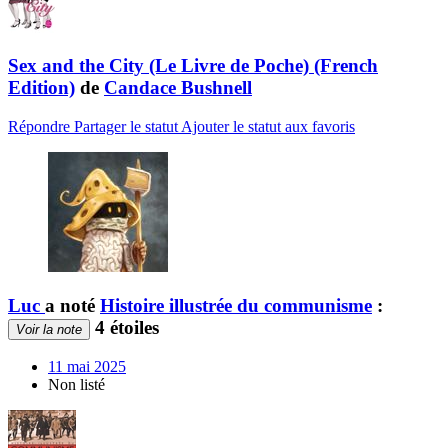
Sex and the City (Le Livre de Poche) (French
Edition)
de
Candace Bushnell
Répondre
Partager le statut
Ajouter le statut aux favoris
Luc
a noté
Histoire illustrée du communisme
:
4 étoiles
Voir la note
11 mai 2025
Non listé