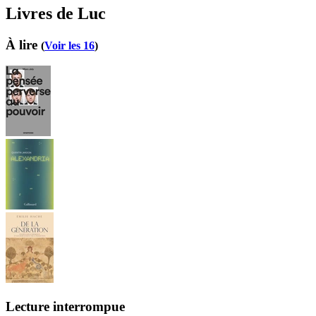
Livres de Luc
À lire
(
Voir les 16
)
Lecture interrompue