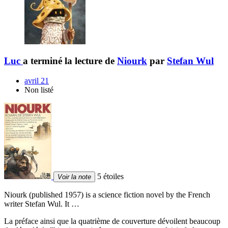
Luc
a terminé la lecture de
Niourk
par
Stefan Wul
avril 21
Non listé
5 étoiles
Voir la note
Niourk (published 1957) is a science fiction novel by the French
writer Stefan Wul. It …
La préface ainsi que la quatrième de couverture dévoilent beaucoup