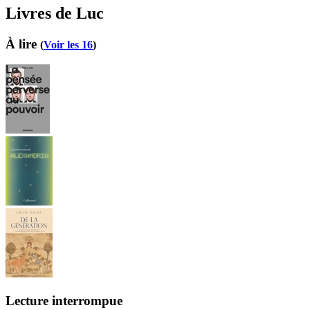
Livres de Luc
À lire
(
Voir les 16
)
Lecture interrompue